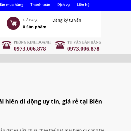
dẫn mua hàng
Thanh toán
Dịch vụ
Liên hệ
Đăng ký tư vấn
Giỏ hàng
0
Sản phẩm
PHÒNG KINH DOANH
TƯ VẤN BÁN HÀNG
0973.006.878
0973.006.878
 hiên di động uy tín, giá rẻ tại Biên
p đặt và sửa chữa, thay thế bạt mái hiên di động tại