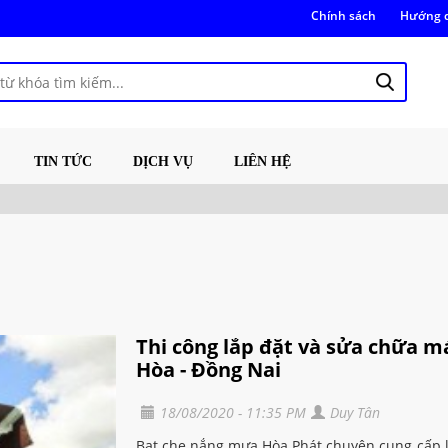
Chính sách
Hướng 
TIN TỨC
DỊCH VỤ
LIÊN HỆ
Thi công lắp đặt và sửa chữa mái
Hòa - Đồng Nai
18/08/2020 - 11:35 PM
Duy Tân
Bạt che nắng mưa Hòa Phát chuyên cung cấp lắ