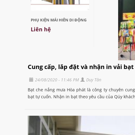
PHỤ KIỆN MÁI HIÊN DI ĐỘNG
Liên hệ
Cung cấp, lắp đặt và nhận in vải bạ
24/08/2020 - 11:46 PM
Duy Tân
Bạt che nắng mưa Hòa phát là công ty chuyên cung c
bạt tự cuốn. Nhận in bạt theo yêu cầu của Qúy khác