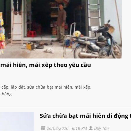
t mái hiên, mái xêp theo yêu cầu
ấp, lắp đặt, sửa chữa bạt mái hiên, mái xếp,
h hàng.
Sửa chữa bạt mái hiên di động t
26/08/2020 - 6:18 PM
Duy Tân