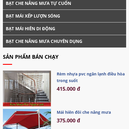
BẠT CHE NẮNG MƯA TỰ CUỐN
BẠT MÁI XẾP LƯỢN SÓNG
BẠT MÁI HIÊN DI ĐỘNG
BẠT CHE NẮNG MƯA CHUYÊN DỤNG
SẢN PHẨM BÁN CHẠY
Rèm nhựa pvc ngăn lạnh điều hòa
trong suốt
415.000 đ
Mái hiên đôi che nắng mưa
375.000 đ