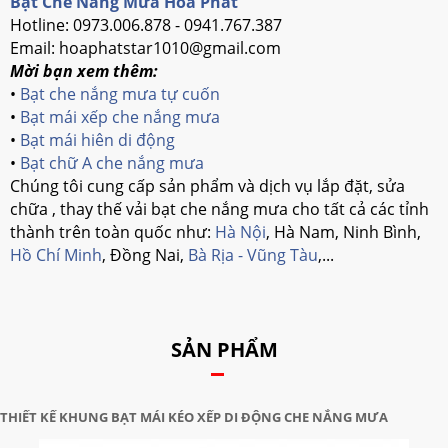
Bạt Che Nắng Mưa Hòa Phát
Hotline: 0973.006.878 - 0941.767.387
Email: hoaphatstar1010@gmail.com
Mời bạn xem thêm:
•
Bạt che nắng mưa tự cuốn
•
Bạt mái xếp che nắng mưa
•
Bạt mái hiên di động
•
Bạt chữ A che nắng mưa
Chúng tôi cung cấp sản phẩm và dịch vụ lắp đặt, sửa
chữa , thay thế vải bạt che nắng mưa cho tất cả các tỉnh
thành trên toàn quốc như:
Hà Nội
, Hà Nam, Ninh Bình,
Hồ Chí Minh
, Đồng Nai,
Bà Rịa - Vũng Tàu
,...
SẢN PHẨM
THIẾT KẾ KHUNG BẠT MÁI KÉO XẾP DI ĐỘNG CHE NẮNG MƯA