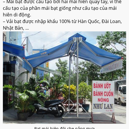
– Mái bạt được cấu tạo bởi hai mái hiên quay tay, vì thế
cấu tạo của phần mái bạt giống như cấu tạo của mái
hiên di động.
– Vải bạt được nhập khẩu 100% từ Hàn Quốc, Đài Loan,
Nhật Bản, ...
Bạt mái hiên đôi che nắng mưa