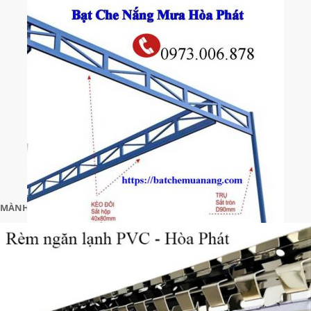
MÀNH RÈM NHƯA PVC NGĂN BỤI BẨN VÀ CÔN TRÙNG
Liên hệ