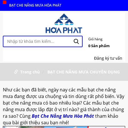
BẠT CHE NẮNG MƯA HÒA PHÁT
Giỏ hàng
0
Sản phẩm
Đăng ký tư vấn
Trang chủ
BẠT CHE NẮNG MƯA CHUYÊN DỤNG
Như các bạn đã biết, ngày nay các mẫu bạt che nắng
mưa đang được ưa chuộng và tin dùng rất phổ biến. Vậy
bạt che nắng mưa có bao nhiêu loại? Các mẫu bạt che
nắng mưa được lắp đặt ở vị trí nào? giá thành của chúng
ra sao? Cùng
Bạt Che Nắng Mưa Hòa Phát
tham khảo
qua bài giới thiệu sau bạn nhé!