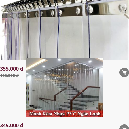
MÀNH RÈM NHỰA PVC NGĂN LẠNH TRONG SUỐT
355.000 đ
465.000 đ
345.000 đ