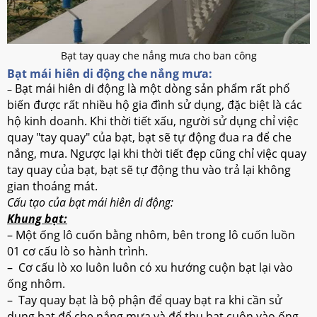
Bạt tay quay che nắng mưa cho ban công
Bạt mái hiên di động che nắng mưa:
Bạt mái hiên di động là một dòng sản phẩm rất phổ
–
biến được rất nhiều hộ gia đình sử dụng, đặc biệt là các
hộ kinh doanh. Khi thời tiết xấu, người sử dụng chỉ việc
quay "tay quay" của bạt, bạt sẽ tự động đua ra để che
nắng, mưa. Ngược lại khi thời tiết đẹp cũng chỉ việc quay
tay quay của bạt, bạt sẽ tự động thu vào trả lại không
gian thoáng mát.
Cấu tạo của bạt mái hiên di động:
Khung bạt:
– Một ống lô cuốn bằng nhôm, bên trong lô cuốn luồn
01 cơ cấu lò so hành trình.
– Cơ cấu lò xo luôn luôn có xu hướng cuộn bạt lại vào
ống nhôm.
– Tay quay bạt là bộ phận để quay bạt ra khi cần sử
dụng bạt để che nắng mưa và để thu bạt cuộn vào ống