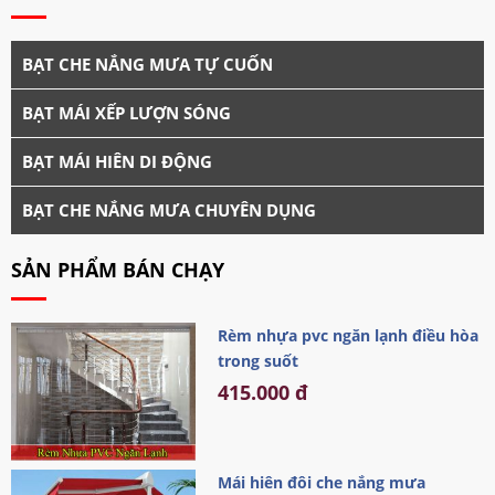
BẠT CHE NẮNG MƯA TỰ CUỐN
BẠT MÁI XẾP LƯỢN SÓNG
BẠT MÁI HIÊN DI ĐỘNG
BẠT CHE NẮNG MƯA CHUYÊN DỤNG
SẢN PHẨM BÁN CHẠY
Rèm nhựa pvc ngăn lạnh điều hòa
trong suốt
415.000 đ
Mái hiên đôi che nắng mưa