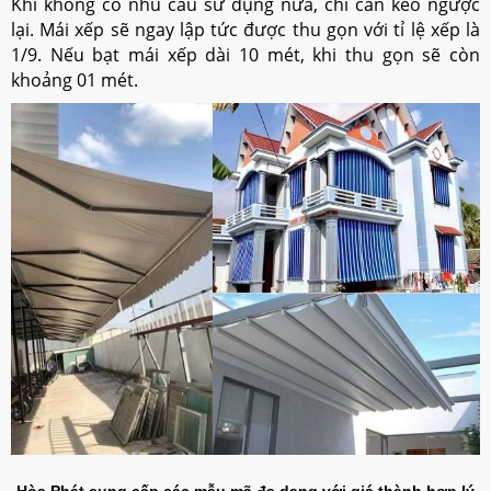
Khi không có nhu cầu sử dụng nữa, chỉ cần kéo ngược
lại. Mái xếp sẽ ngay lập tức được thu gọn với tỉ lệ xếp là
1/9. Nếu bạt mái xếp dài 10 mét, khi thu gọn sẽ còn
khoảng 01 mét.
Hòa Phát cung cấp các mẫu mã đa dạng với giá thành hợp lý