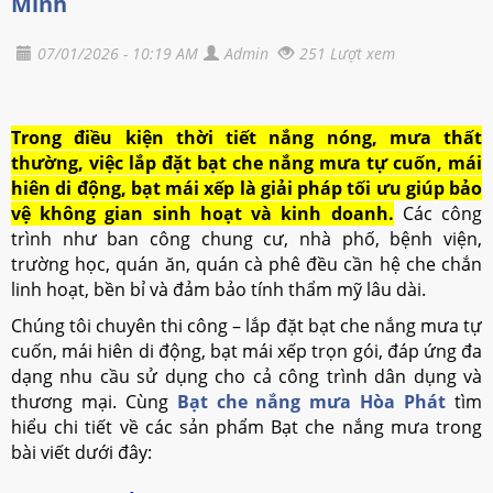
Minh
07/01/2026 - 10:19 AM
Admin
251 Lượt xem
Trong điều kiện thời tiết nắng nóng, mưa thất
thường, việc lắp đặt bạt che nắng mưa tự cuốn, mái
hiên di động, bạt mái xếp là giải pháp tối ưu giúp bảo
vệ không gian sinh hoạt và kinh doanh.
Các công
trình như ban công chung cư, nhà phố, bệnh viện,
trường học, quán ăn, quán cà phê đều cần hệ che chắn
linh hoạt, bền bỉ và đảm bảo tính thẩm mỹ lâu dài.
Chúng tôi chuyên thi công – lắp đặt bạt che nắng mưa tự
cuốn, mái hiên di động, bạt mái xếp trọn gói, đáp ứng đa
dạng nhu cầu sử dụng cho cả công trình dân dụng và
thương mại.
Cùng
Bạt che nắng mưa Hòa Phát
tìm
hiểu chi tiết về các sản phẩm Bạt che nắng mưa trong
bài viết dưới đây: